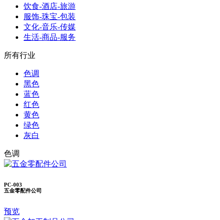
饮食-酒店-旅游
服饰-珠宝-包装
文化-音乐-传媒
生活-商品-服务
所有行业
色调
黑色
蓝色
红色
黄色
绿色
灰白
色调
PC-003
五金零配件公司
预览