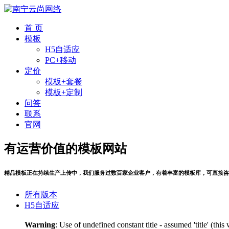
首 页
模板
H5自适应
PC+移动
定价
模板+套餐
模板+定制
问答
联系
官网
有运营价值的模板网站
精品模板正在持续生产上传中，我们服务过数百家企业客户，有着丰富的模板库，可直接咨
所有版本
H5自适应
Warning
: Use of undefined constant title - assumed 'title' (thi