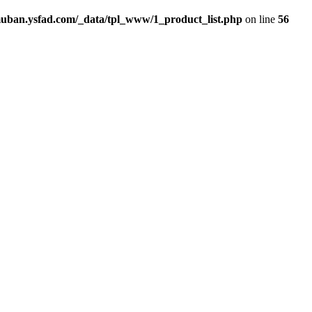
an.ysfad.com/_data/tpl_www/1_product_list.php
on line
56