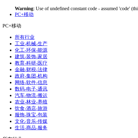
Warning
: Use of undefined constant code - assumed 'code' (thi
PC+移动
PC+移动
所有行业
工业-机械-生产
化工-环保-能源
建筑-装饰-家居
教育-科研-医疗
金融-财税-法律
政府-集团-机构
网络-软件-信息
数码-电子-通讯
汽车-物流-搬运
农业-林业-养殖
饮食-酒店-旅游
服饰-珠宝-包装
文化-音乐-传媒
生活-商品-服务