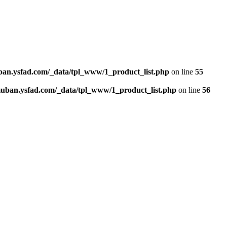
n.ysfad.com/_data/tpl_www/1_product_list.php
on line
55
an.ysfad.com/_data/tpl_www/1_product_list.php
on line
56