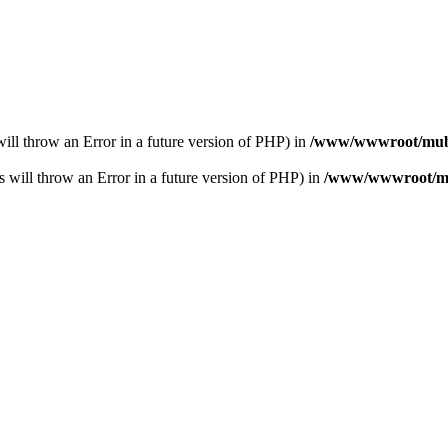
s will throw an Error in a future version of PHP) in
/www/wwwroot/muba
s will throw an Error in a future version of PHP) in
/www/wwwroot/mub