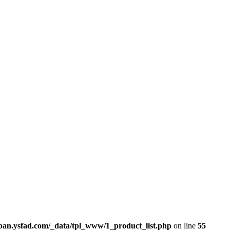
n.ysfad.com/_data/tpl_www/1_product_list.php
on line
55