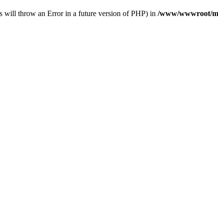
s will throw an Error in a future version of PHP) in
/www/wwwroot/mub