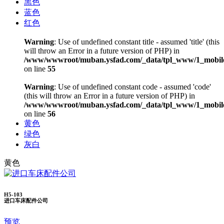
黑色
蓝色
红色
Warning
: Use of undefined constant title - assumed 'title' (this
will throw an Error in a future version of PHP) in
/www/wwwroot/muban.ysfad.com/_data/tpl_www/1_mobile
on line
55
Warning
: Use of undefined constant code - assumed 'code'
(this will throw an Error in a future version of PHP) in
/www/wwwroot/muban.ysfad.com/_data/tpl_www/1_mobile
on line
56
黄色
绿色
灰白
黄色
H5-103
进口车床配件公司
预览