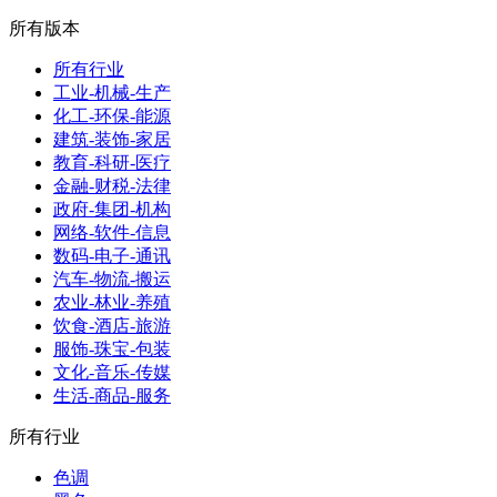
所有版本
所有行业
工业-机械-生产
化工-环保-能源
建筑-装饰-家居
教育-科研-医疗
金融-财税-法律
政府-集团-机构
网络-软件-信息
数码-电子-通讯
汽车-物流-搬运
农业-林业-养殖
饮食-酒店-旅游
服饰-珠宝-包装
文化-音乐-传媒
生活-商品-服务
所有行业
色调