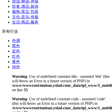
农业-林业-养殖
饮食-酒店-旅游
服饰-珠宝-包装
文化-音乐-传媒
生活-商品-服务
所有行业
色调
黑色
蓝色
红色
黄色
绿色
Warning
: Use of undefined constant title - assumed 'title' (this
will throw an Error in a future version of PHP) in
/www/wwwroot/muban.ysfad.com/_data/tpl_www/1_mobile
on line
55
Warning
: Use of undefined constant code - assumed 'code'
(this will throw an Error in a future version of PHP) in
/www/wwwroot/muban.ysfad.com/_data/tpl_www/1_mobile