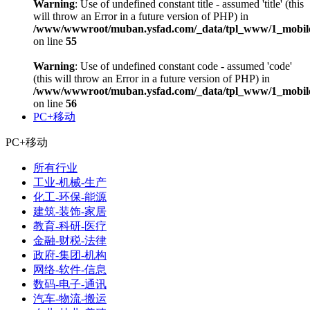
Warning
: Use of undefined constant title - assumed 'title' (this
will throw an Error in a future version of PHP) in
/www/wwwroot/muban.ysfad.com/_data/tpl_www/1_mobile
on line
55
Warning
: Use of undefined constant code - assumed 'code'
(this will throw an Error in a future version of PHP) in
/www/wwwroot/muban.ysfad.com/_data/tpl_www/1_mobile
on line
56
PC+移动
PC+移动
所有行业
工业-机械-生产
化工-环保-能源
建筑-装饰-家居
教育-科研-医疗
金融-财税-法律
政府-集团-机构
网络-软件-信息
数码-电子-通讯
汽车-物流-搬运