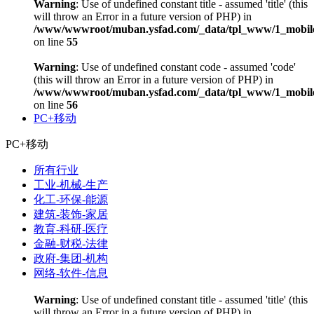
Warning
: Use of undefined constant title - assumed 'title' (this
will throw an Error in a future version of PHP) in
/www/wwwroot/muban.ysfad.com/_data/tpl_www/1_mobile
on line
55
Warning
: Use of undefined constant code - assumed 'code'
(this will throw an Error in a future version of PHP) in
/www/wwwroot/muban.ysfad.com/_data/tpl_www/1_mobile
on line
56
PC+移动
PC+移动
所有行业
工业-机械-生产
化工-环保-能源
建筑-装饰-家居
教育-科研-医疗
金融-财税-法律
政府-集团-机构
网络-软件-信息
Warning
: Use of undefined constant title - assumed 'title' (this
will throw an Error in a future version of PHP) in