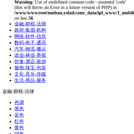
Warning
: Use of undefined constant code - assumed 'code'
(this will throw an Error in a future version of PHP) in
/www/wwwroot/muban.ysfad.com/_data/tpl_www/1_mobile
on line
56
金融-财税-法律
政府-集团-机构
网络-软件-信息
数码-电子-通讯
汽车-物流-搬运
农业-林业-养殖
饮食-酒店-旅游
服饰-珠宝-包装
文化-音乐-传媒
生活-商品-服务
金融-财税-法律
色调
黑色
蓝色
红色
黄色
绿色