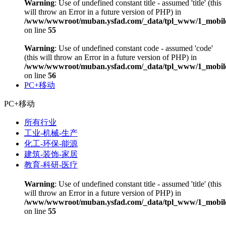
Warning
: Use of undefined constant title - assumed 'title' (this
will throw an Error in a future version of PHP) in
/www/wwwroot/muban.ysfad.com/_data/tpl_www/1_mobile
on line
55
Warning
: Use of undefined constant code - assumed 'code'
(this will throw an Error in a future version of PHP) in
/www/wwwroot/muban.ysfad.com/_data/tpl_www/1_mobile
on line
56
PC+移动
PC+移动
所有行业
工业-机械-生产
化工-环保-能源
建筑-装饰-家居
教育-科研-医疗
Warning
: Use of undefined constant title - assumed 'title' (this
will throw an Error in a future version of PHP) in
/www/wwwroot/muban.ysfad.com/_data/tpl_www/1_mobile
on line
55