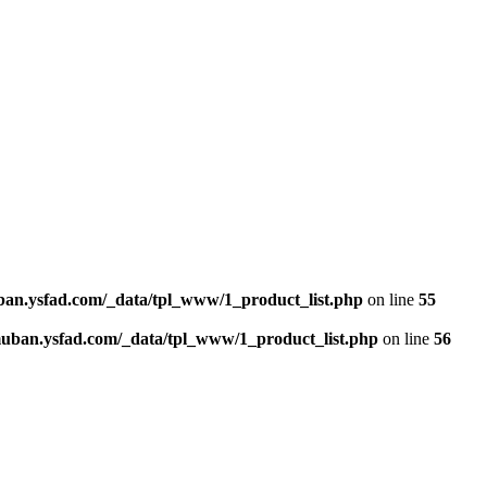
n.ysfad.com/_data/tpl_www/1_product_list.php
on line
55
an.ysfad.com/_data/tpl_www/1_product_list.php
on line
56