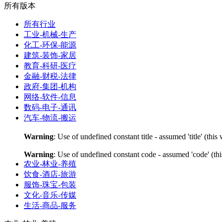
所有版本
所有行业
工业-机械-生产
化工-环保-能源
建筑-装饰-家居
教育-科研-医疗
金融-财税-法律
政府-集团-机构
网络-软件-信息
数码-电子-通讯
汽车-物流-搬运
Warning
: Use of undefined constant title - assumed 'title' (thi
Warning
: Use of undefined constant code - assumed 'code' (thi
农业-林业-养殖
饮食-酒店-旅游
服饰-珠宝-包装
文化-音乐-传媒
生活-商品-服务