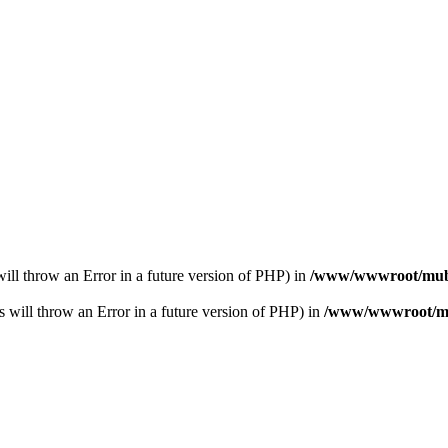
s will throw an Error in a future version of PHP) in
/www/wwwroot/muba
s will throw an Error in a future version of PHP) in
/www/wwwroot/mub