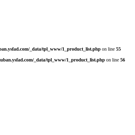
n.ysfad.com/_data/tpl_www/1_product_list.php
on line
55
an.ysfad.com/_data/tpl_www/1_product_list.php
on line
56