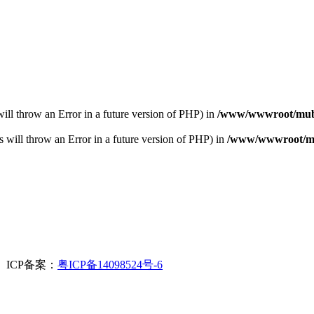
s will throw an Error in a future version of PHP) in
/www/wwwroot/muba
s will throw an Error in a future version of PHP) in
/www/wwwroot/mub
. ICP备案：
粤ICP备14098524号-6