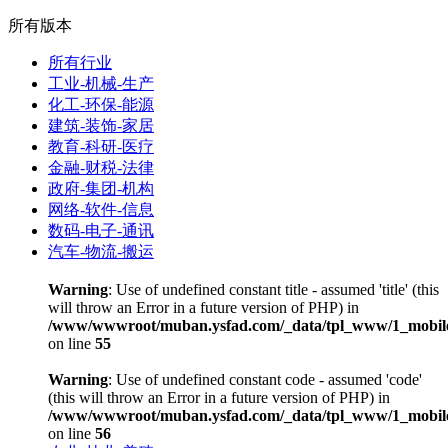
所有版本
所有行业
工业-机械-生产
化工-环保-能源
建筑-装饰-家居
教育-科研-医疗
金融-财税-法律
政府-集团-机构
网络-软件-信息
数码-电子-通讯
汽车-物流-搬运
Warning
: Use of undefined constant title - assumed 'title' (this
will throw an Error in a future version of PHP) in
/www/wwwroot/muban.ysfad.com/_data/tpl_www/1_mobile
on line
55
Warning
: Use of undefined constant code - assumed 'code'
(this will throw an Error in a future version of PHP) in
/www/wwwroot/muban.ysfad.com/_data/tpl_www/1_mobile
on line
56