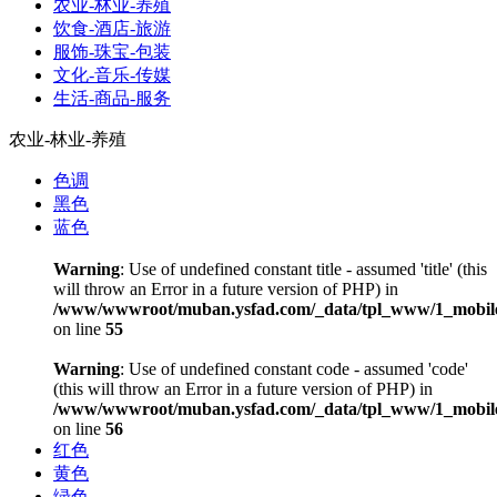
农业-林业-养殖
饮食-酒店-旅游
服饰-珠宝-包装
文化-音乐-传媒
生活-商品-服务
农业-林业-养殖
色调
黑色
蓝色
Warning
: Use of undefined constant title - assumed 'title' (this
will throw an Error in a future version of PHP) in
/www/wwwroot/muban.ysfad.com/_data/tpl_www/1_mobile
on line
55
Warning
: Use of undefined constant code - assumed 'code'
(this will throw an Error in a future version of PHP) in
/www/wwwroot/muban.ysfad.com/_data/tpl_www/1_mobile
on line
56
红色
黄色
绿色