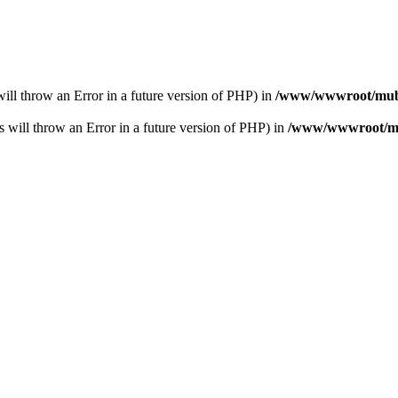
s will throw an Error in a future version of PHP) in
/www/wwwroot/muba
s will throw an Error in a future version of PHP) in
/www/wwwroot/mub