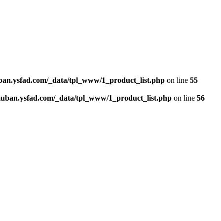
n.ysfad.com/_data/tpl_www/1_product_list.php
on line
55
an.ysfad.com/_data/tpl_www/1_product_list.php
on line
56