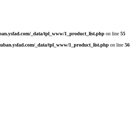
n.ysfad.com/_data/tpl_www/1_product_list.php
on line
55
an.ysfad.com/_data/tpl_www/1_product_list.php
on line
56