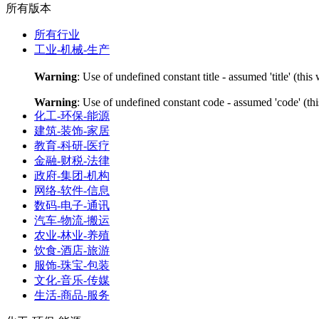
所有版本
所有行业
工业-机械-生产
Warning
: Use of undefined constant title - assumed 'title' (thi
Warning
: Use of undefined constant code - assumed 'code' (thi
化工-环保-能源
建筑-装饰-家居
教育-科研-医疗
金融-财税-法律
政府-集团-机构
网络-软件-信息
数码-电子-通讯
汽车-物流-搬运
农业-林业-养殖
饮食-酒店-旅游
服饰-珠宝-包装
文化-音乐-传媒
生活-商品-服务