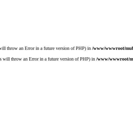
s will throw an Error in a future version of PHP) in
/www/wwwroot/muba
s will throw an Error in a future version of PHP) in
/www/wwwroot/mub