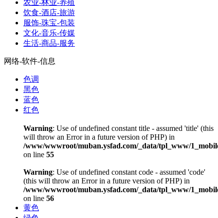
农业-林业-养殖
饮食-酒店-旅游
服饰-珠宝-包装
文化-音乐-传媒
生活-商品-服务
网络-软件-信息
色调
黑色
蓝色
红色
Warning
: Use of undefined constant title - assumed 'title' (this
will throw an Error in a future version of PHP) in
/www/wwwroot/muban.ysfad.com/_data/tpl_www/1_mobile
on line
55
Warning
: Use of undefined constant code - assumed 'code'
(this will throw an Error in a future version of PHP) in
/www/wwwroot/muban.ysfad.com/_data/tpl_www/1_mobile
on line
56
黄色
绿色