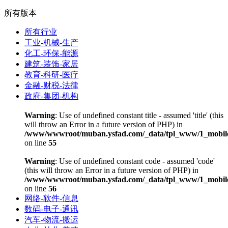
所有版本
所有行业
工业-机械-生产
化工-环保-能源
建筑-装饰-家居
教育-科研-医疗
金融-财税-法律
政府-集团-机构
Warning
: Use of undefined constant title - assumed 'title' (this
will throw an Error in a future version of PHP) in
/www/wwwroot/muban.ysfad.com/_data/tpl_www/1_mobile
on line
55
Warning
: Use of undefined constant code - assumed 'code'
(this will throw an Error in a future version of PHP) in
/www/wwwroot/muban.ysfad.com/_data/tpl_www/1_mobile
on line
56
网络-软件-信息
数码-电子-通讯
汽车-物流-搬运