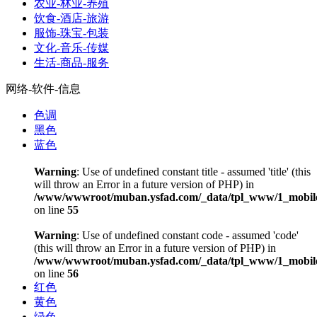
农业-林业-养殖
饮食-酒店-旅游
服饰-珠宝-包装
文化-音乐-传媒
生活-商品-服务
网络-软件-信息
色调
黑色
蓝色
Warning
: Use of undefined constant title - assumed 'title' (this
will throw an Error in a future version of PHP) in
/www/wwwroot/muban.ysfad.com/_data/tpl_www/1_mobile
on line
55
Warning
: Use of undefined constant code - assumed 'code'
(this will throw an Error in a future version of PHP) in
/www/wwwroot/muban.ysfad.com/_data/tpl_www/1_mobile
on line
56
红色
黄色
绿色