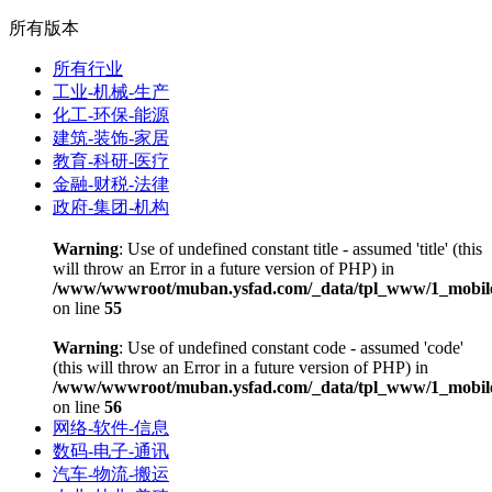
所有版本
所有行业
工业-机械-生产
化工-环保-能源
建筑-装饰-家居
教育-科研-医疗
金融-财税-法律
政府-集团-机构
Warning
: Use of undefined constant title - assumed 'title' (this
will throw an Error in a future version of PHP) in
/www/wwwroot/muban.ysfad.com/_data/tpl_www/1_mobile
on line
55
Warning
: Use of undefined constant code - assumed 'code'
(this will throw an Error in a future version of PHP) in
/www/wwwroot/muban.ysfad.com/_data/tpl_www/1_mobile
on line
56
网络-软件-信息
数码-电子-通讯
汽车-物流-搬运