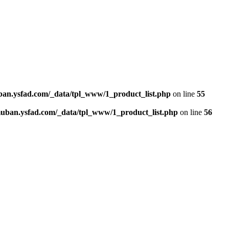
n.ysfad.com/_data/tpl_www/1_product_list.php
on line
55
an.ysfad.com/_data/tpl_www/1_product_list.php
on line
56