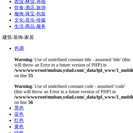
农业-林业-养殖
饮食-酒店-旅游
服饰-珠宝-包装
文化-音乐-传媒
生活-商品-服务
建筑-装饰-家居
色调
Warning
: Use of undefined constant title - assumed 'title' (this
will throw an Error in a future version of PHP) in
/www/wwwroot/muban.ysfad.com/_data/tpl_www/1_mobile
on line
55
Warning
: Use of undefined constant code - assumed 'code'
(this will throw an Error in a future version of PHP) in
/www/wwwroot/muban.ysfad.com/_data/tpl_www/1_mobile
on line
56
黑色
蓝色
红色
黄色
绿色