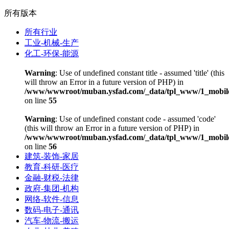
所有版本
所有行业
工业-机械-生产
化工-环保-能源
Warning
: Use of undefined constant title - assumed 'title' (this
will throw an Error in a future version of PHP) in
/www/wwwroot/muban.ysfad.com/_data/tpl_www/1_mobile
on line
55
Warning
: Use of undefined constant code - assumed 'code'
(this will throw an Error in a future version of PHP) in
/www/wwwroot/muban.ysfad.com/_data/tpl_www/1_mobile
on line
56
建筑-装饰-家居
教育-科研-医疗
金融-财税-法律
政府-集团-机构
网络-软件-信息
数码-电子-通讯
汽车-物流-搬运