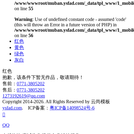
/www/wwwroot/muban.ysfad.com/_data/tpl_www/1_mobile
on line
55
Warning
: Use of undefined constant code - assumed 'code'
(this will throw an Error in a future version of PHP) in
/www/wwwroot/muban.ysfad.com/_data/tpl_www/1_mobile
on line
56
红色
黄色
绿色
灰白
红色
抱歉，该条件下暂无作品，敬请期待！
售前：
0771-3805202
售后：
0771-3805202
1273192619@qq.com
Copyright 2014-2026. All Rights Reserved by 云尚模板
ysfad.com
. ICP备案：
粤ICP备14098524号-6

QQ