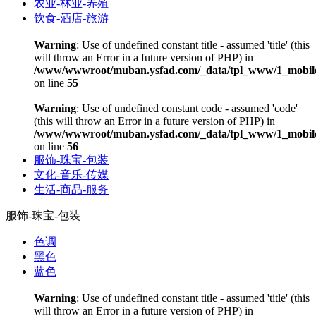
农业-林业-养殖
饮食-酒店-旅游
Warning
: Use of undefined constant title - assumed 'title' (this
will throw an Error in a future version of PHP) in
/www/wwwroot/muban.ysfad.com/_data/tpl_www/1_mobile
on line
55
Warning
: Use of undefined constant code - assumed 'code'
(this will throw an Error in a future version of PHP) in
/www/wwwroot/muban.ysfad.com/_data/tpl_www/1_mobile
on line
56
服饰-珠宝-包装
文化-音乐-传媒
生活-商品-服务
服饰-珠宝-包装
色调
黑色
蓝色
Warning
: Use of undefined constant title - assumed 'title' (this
will throw an Error in a future version of PHP) in