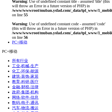
Warning
: Use of undefined constant title - assumed 'title' (this
will throw an Error in a future version of PHP) in
/www/wwwroot/muban.ysfad.com/_data/tpl_www/1_mobile
on line
55
Warning
: Use of undefined constant code - assumed 'code'
(this will throw an Error in a future version of PHP) in
/www/wwwroot/muban.ysfad.com/_data/tpl_www/1_mobile
on line
56
PC+移动
PC+移动
所有行业
工业-机械-生产
化工-环保-能源
建筑-装饰-家居
教育-科研-医疗
金融-财税-法律
政府-集团-机构
网络-软件-信息
数码-电子-通讯
汽车-物流-搬运