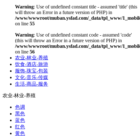
Warning
: Use of undefined constant title - assumed 'title' (this
will throw an Error in a future version of PHP) in
/www/wwwroot/muban.ysfad.com/_data/tpl_www/1_mobile
on line
55
Warning
: Use of undefined constant code - assumed 'code'
(this will throw an Error in a future version of PHP) in
/www/wwwroot/muban.ysfad.com/_data/tpl_www/1_mobile
on line
56
农业-林业-养殖
饮食-酒店-旅游
服饰-珠宝-包装
文化-音乐-传媒
生活-商品-服务
农业-林业-养殖
色调
黑色
蓝色
红色
黄色