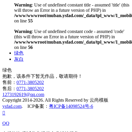
Warning
: Use of undefined constant title - assumed 'title' (this
will throw an Error in a future version of PHP) in
/www/wwwroot/muban.ysfad.com/_data/tpl_www/1_mobile
on line
55
Warning
: Use of undefined constant code - assumed 'code'
(this will throw an Error in a future version of PHP) in
/www/wwwroot/muban.ysfad.com/_data/tpl_www/1_mobile
on line
56
绿色
灰白
绿色
抱歉，该条件下暂无作品，敬请期待！
售前：
0771-3805202
售后：
0771-3805202
1273192619@qq.com
Copyright 2014-2026. All Rights Reserved by 云尚模板
ysfad.com
. ICP备案：
粤ICP备14098524号-6

QQ