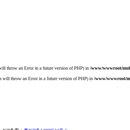
s will throw an Error in a future version of PHP) in
/www/wwwroot/muba
s will throw an Error in a future version of PHP) in
/www/wwwroot/mub