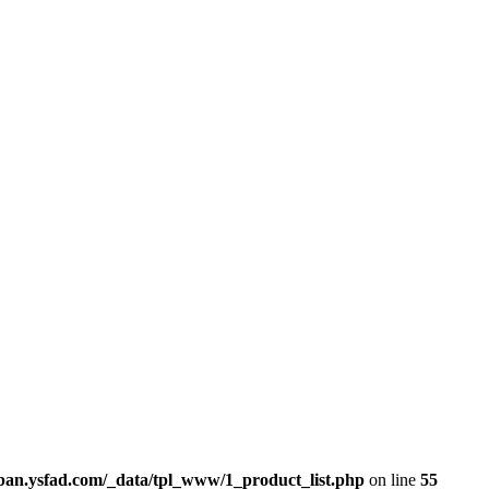
n.ysfad.com/_data/tpl_www/1_product_list.php
on line
55