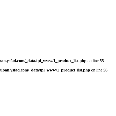
n.ysfad.com/_data/tpl_www/1_product_list.php
on line
55
an.ysfad.com/_data/tpl_www/1_product_list.php
on line
56