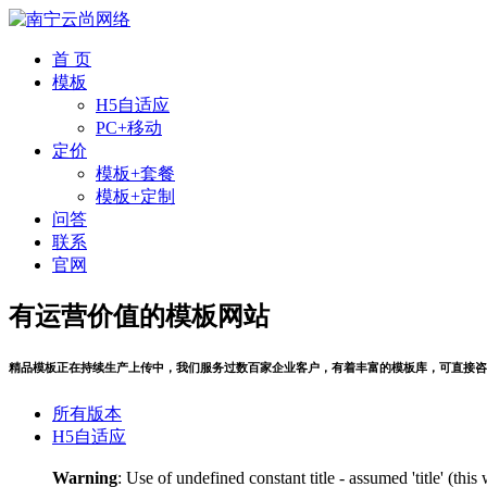
首 页
模板
H5自适应
PC+移动
定价
模板+套餐
模板+定制
问答
联系
官网
有运营价值的模板网站
精品模板正在持续生产上传中，我们服务过数百家企业客户，有着丰富的模板库，可直接咨
所有版本
H5自适应
Warning
: Use of undefined constant title - assumed 'title' (thi