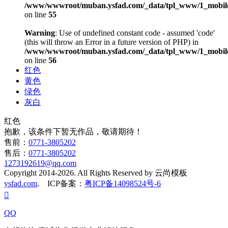
/www/wwwroot/muban.ysfad.com/_data/tpl_www/1_mobile
on line
55
Warning
: Use of undefined constant code - assumed 'code'
(this will throw an Error in a future version of PHP) in
/www/wwwroot/muban.ysfad.com/_data/tpl_www/1_mobile
on line
56
红色
黄色
绿色
灰白
红色
抱歉，该条件下暂无作品，敬请期待！
售前：
0771-3805202
售后：
0771-3805202
1273192619@qq.com
Copyright 2014-2026. All Rights Reserved by 云尚模板
ysfad.com
. ICP备案：
粤ICP备14098524号-6

QQ