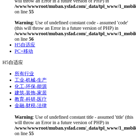
will throw an Error in a future version of PHP) in
/www/wwwroot/muban.ysfad.com/_data/tpl_www/1_mobile
on line
55
Warning
: Use of undefined constant code - assumed 'code'
(this will throw an Error in a future version of PHP) in
/www/wwwroot/muban.ysfad.com/_data/tpl_www/1_mobile
on line
56
H5自适应
PC+移动
H5自适应
所有行业
工业-机械-生产
化工-环保-能源
建筑-装饰-家居
教育-科研-医疗
金融-财税-法律
Warning
: Use of undefined constant title - assumed 'title' (this
will throw an Error in a future version of PHP) in
/www/wwwroot/muban.ysfad.com/_data/tpl_www/1_mobile
on line
55