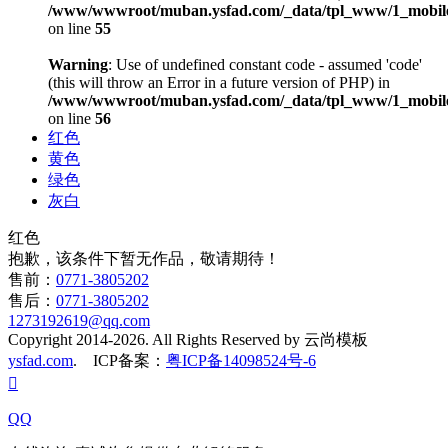
/www/wwwroot/muban.ysfad.com/_data/tpl_www/1_mobile
on line
55
Warning
: Use of undefined constant code - assumed 'code'
(this will throw an Error in a future version of PHP) in
/www/wwwroot/muban.ysfad.com/_data/tpl_www/1_mobile
on line
56
红色
黄色
绿色
灰白
红色
抱歉，该条件下暂无作品，敬请期待！
售前：
0771-3805202
售后：
0771-3805202
1273192619@qq.com
Copyright 2014-2026. All Rights Reserved by 云尚模板
ysfad.com
. ICP备案：
粤ICP备14098524号-6

QQ