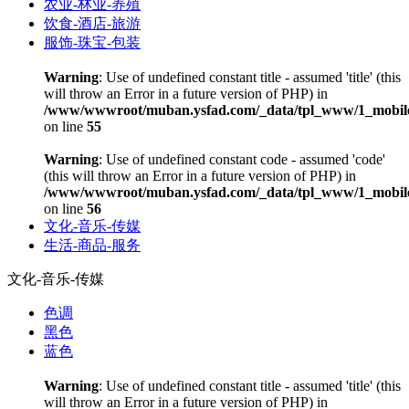
农业-林业-养殖
饮食-酒店-旅游
服饰-珠宝-包装
Warning
: Use of undefined constant title - assumed 'title' (this
will throw an Error in a future version of PHP) in
/www/wwwroot/muban.ysfad.com/_data/tpl_www/1_mobile
on line
55
Warning
: Use of undefined constant code - assumed 'code'
(this will throw an Error in a future version of PHP) in
/www/wwwroot/muban.ysfad.com/_data/tpl_www/1_mobile
on line
56
文化-音乐-传媒
生活-商品-服务
文化-音乐-传媒
色调
黑色
蓝色
Warning
: Use of undefined constant title - assumed 'title' (this
will throw an Error in a future version of PHP) in