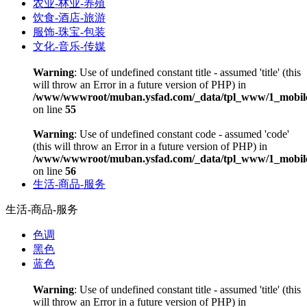
农业-林业-养殖
饮食-酒店-旅游
服饰-珠宝-包装
文化-音乐-传媒
Warning
: Use of undefined constant title - assumed 'title' (this
will throw an Error in a future version of PHP) in
/www/wwwroot/muban.ysfad.com/_data/tpl_www/1_mobile
on line
55
Warning
: Use of undefined constant code - assumed 'code'
(this will throw an Error in a future version of PHP) in
/www/wwwroot/muban.ysfad.com/_data/tpl_www/1_mobile
on line
56
生活-商品-服务
生活-商品-服务
色调
黑色
蓝色
Warning
: Use of undefined constant title - assumed 'title' (this
will throw an Error in a future version of PHP) in