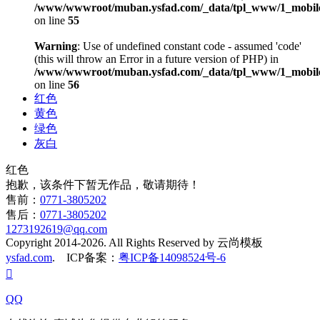
/www/wwwroot/muban.ysfad.com/_data/tpl_www/1_mobile
on line
55
Warning
: Use of undefined constant code - assumed 'code'
(this will throw an Error in a future version of PHP) in
/www/wwwroot/muban.ysfad.com/_data/tpl_www/1_mobile
on line
56
红色
黄色
绿色
灰白
红色
抱歉，该条件下暂无作品，敬请期待！
售前：
0771-3805202
售后：
0771-3805202
1273192619@qq.com
Copyright 2014-2026. All Rights Reserved by 云尚模板
ysfad.com
. ICP备案：
粤ICP备14098524号-6

QQ